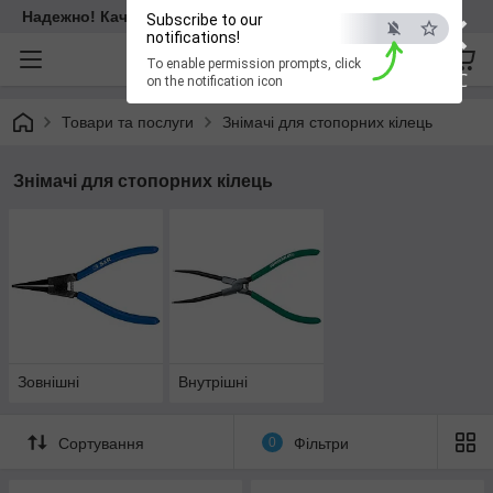
×
Надежно! Качественно! Для всех!
Subscribe to our
notifications!
To enable permission prompts, click
ESC
on the notification icon
Товари та послуги
Знімачі для стопорних кілець
Знімачі для стопорних кілець
Зовнішні
Внутрішні
Сортування
0
Фільтри