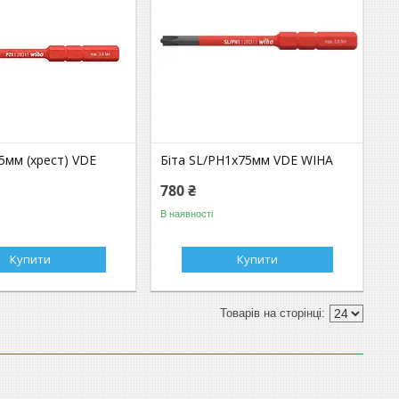
5мм (хрест) VDE
Біта SL/РН1х75мм VDE WIHA
780 ₴
В наявності
Купити
Купити