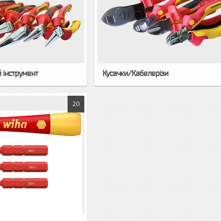
 інструмент
Кусачки/Кабелерізи
20