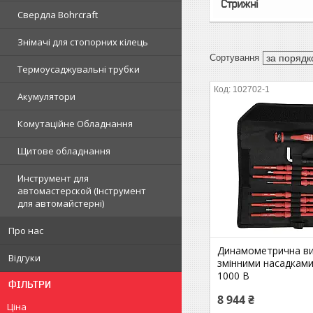
Стрижні
Свердла Bohrcraft
Знімачі для стопорних кілець
Термоусаджувальні трубки
102702-1
Акумулятори
Комутаційне Обладнання
Щитове обладнання
Инструмент для
автомастерской (Інструмент
для автомайстерні)
Про нас
Динамометрична ви
Відгуки
змінними насадками
1000 В
ФІЛЬТРИ
8 944 ₴
Ціна