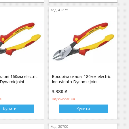
41275
илові 160мм electric
Бокорізи силові 180мм electric
з DynamicJoint
Industrial з DynamicJoint
3 380 ₴
я
Під замовлення
Купити
Купити
30700