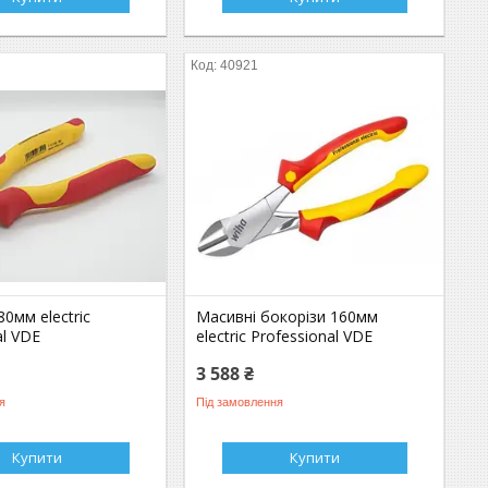
40921
80мм electric
Масивні бокорізи 160мм
al VDE
electric Professional VDE
3 588 ₴
я
Під замовлення
Купити
Купити