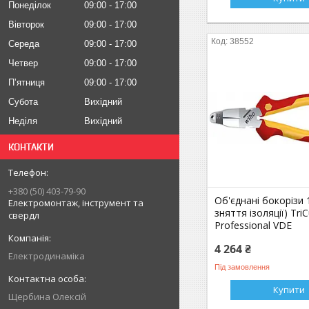
Понеділок
09:00
17:00
Вівторок
09:00
17:00
38552
Середа
09:00
17:00
Четвер
09:00
17:00
Пʼятниця
09:00
17:00
Субота
Вихідний
Неділя
Вихідний
КОНТАКТИ
+380 (50) 403-79-90
Об'єднані бокорізи
Електромонтаж, інструмент та
зняття ізоляції) TriCu
свердл
Professional VDE
4 264 ₴
Електродинаміка
Під замовлення
Купити
Щербина Олексій