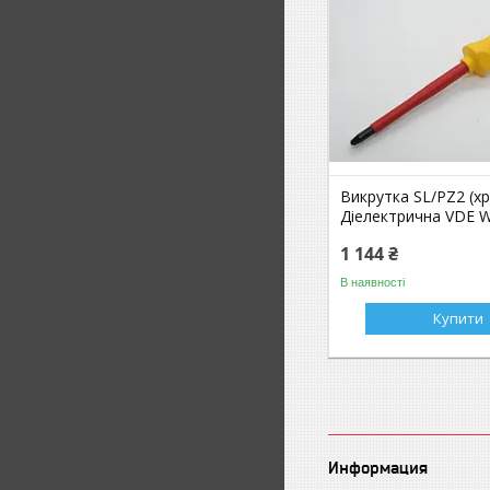
Викрутка SL/PZ2 (хр
Діелектрична VDE W
1 144 ₴
В наявності
Купити
Информация