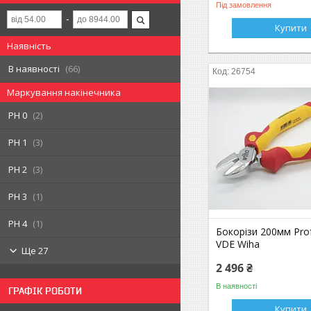
Під замовлення
Купити
Наявність
В наявності
66
26754
Маркування накінечника
PH 0
2
PH 1
3
PH 2
3
PH 3
1
PH 4
1
Бокорізи 200мм Prof
VDE Wiha
Ще 27
2 496 ₴
В наявності
ГРАФІК РОБОТИ
Купити