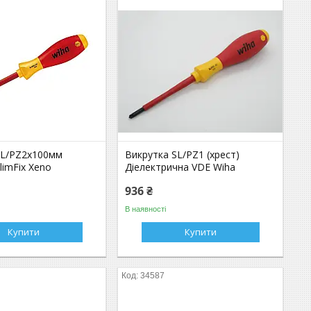
SL/PZ2x100мм
Викрутка SL/PZ1 (хрест)
slimFix Xeno
Діелектрична VDE Wiha
936 ₴
В наявності
Купити
Купити
34587