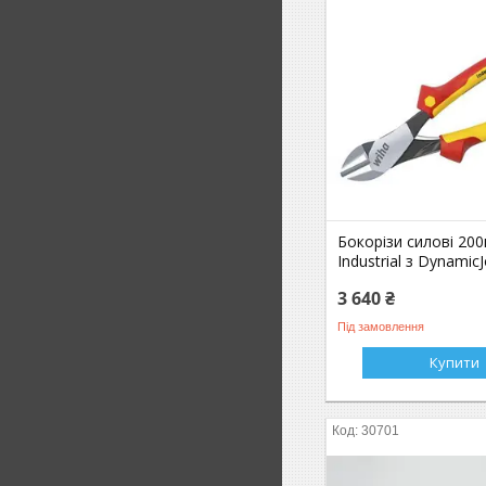
Бокорізи силові 200м
Industrial з DynamicJ
3 640 ₴
Під замовлення
Купити
30701