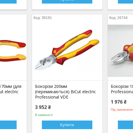
38191
26744
 170мм (для
Бокорізи 200мм
Бокорізи 1
t electric
(перемикаються) BiCut electric
Profession
Professional VDE
1 976 ₴
3 952 ₴
Під замовленн
В наявності
Купити