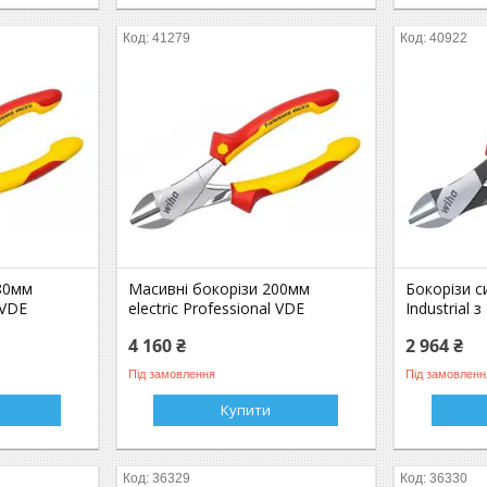
41279
40922
80мм
Масивні бокорізи 200мм
Бокорізи с
 VDE
electric Professional VDE
Industrial 
4 160 ₴
2 964 ₴
Під замовлення
Під замовленн
Купити
36329
36330