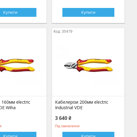
Купити
Купити
35479
 160мм electric
Кабелерізи 200мм electric
VDE Wiha
Industrial VDE
3 640 ₴
я
Під замовлення
Купити
Купити