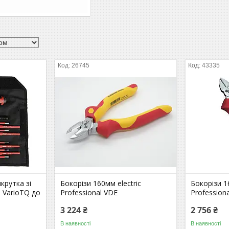
26745
43335
крутка зі
Бокорізи 160мм electric
Бокорізи 1
 VarioTQ до
Professional VDE
Profession
3 224 ₴
2 756 ₴
В наявності
В наявності