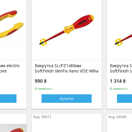
м electric
Викрутка SL/PZ1x80мм
Викрутка 
oint
SoftFinish slimFix Xeno VDE Wiha
SoftFinish 
990 ₴
1 314 ₴
В наявності
В наявності
Купити
36071
34586