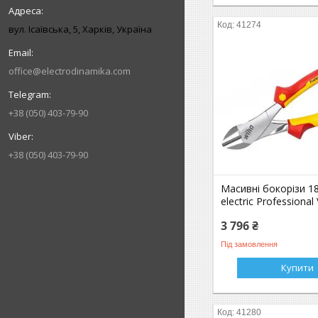
41274
вул. Ісаївська, 5, Харків, Україна
office@electrodinamika.com
+38 (050) 403-79-90
+38 (050) 403-79-90
Масивні бокорізи 1
electric Professional
3 796 ₴
Під замовлення
Купити
41280