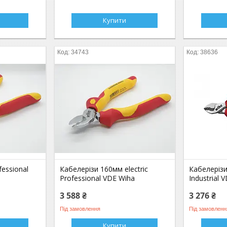
Купити
34743
38636
essional
Кабелерізи 160мм electric
Кабелерізи
Professional VDE Wiha
Industrial 
3 588 ₴
3 276 ₴
Під замовлення
Під замовленн
Купити