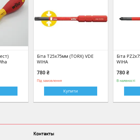
ест)
Біта Т25х75мм (TORX) VDE
Біта PZ2x7
iha
WIHA
WIHA
780 ₴
780 ₴
Під замовлення
В наявності
Купити
Контакты