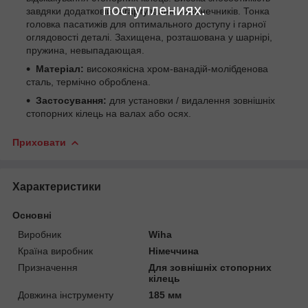
поступлениях.
завдяки додатковій загартуванню наконечників. Тонка
головка пасатижів для оптимального доступу і гарної
оглядовості деталі. Захищена, розташована у шарнірі,
пружина, невыпадающая.
Матеріал:
високоякісна хром-ванадій-молібденова
сталь, термічно оброблена.
Застосування:
для установки / видалення зовнішніх
стопорних кілець на валах або осях.
Приховати
Характеристики
Основні
Виробник
Wiha
Країна виробник
Німеччина
Призначення
Для зовнішніх стопорних
кілець
Довжина інструменту
185 мм