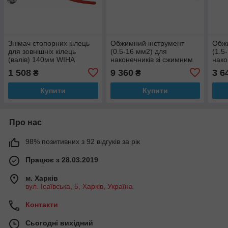
Знімач стопорних кілець
Обжимний інструмент
Обжи
для зовнішніх кілець
(0.5-16 мм2) для
(1.5
(валів) 140мм WIHA
наконечників зі сжимним
нако
кільцем (Haupa) 210799
кіль
1 508
9 360
3 6
₴
₴
Купити
Купити
Про нас
98% позитивних з 92 відгуків за рік
Працює з 28.03.2019
м. Харків
вул. Ісаївська, 5, Харків, Україна
Контакти
Сьогодні вихідний