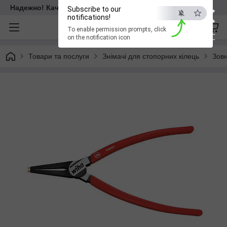
×
Надежно! Качественно! Для всех!
Subscribe to our
notifications!
To enable permission prompts, click
ESC
on the notification icon
Товари та послуги
Знімачі для стопорних кілець
Зовн