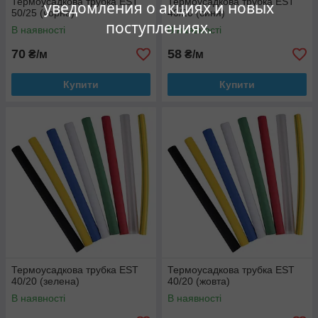
Термоусадкова трубка EST
Термоусадкова трубка EST
уведомления о акциях и новых
50/25 (чорна)
40/20 (синя)
поступлениях.
В наявності
В наявності
70
58
₴/м
₴/м
Купити
Купити
Термоусадкова трубка EST
Термоусадкова трубка EST
40/20 (зелена)
40/20 (жовта)
В наявності
В наявності