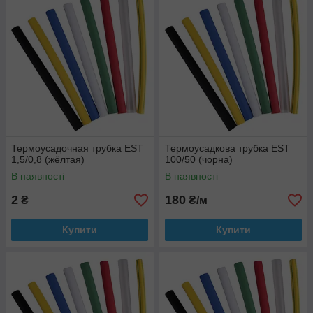
і в електропечі.
9. Відповідає вимогам SONY і RoHS.
Термоусадочная трубка EST
Термоусадкова трубка EST
1,5/0,8 (жёлтая)
100/50 (чорна)
В наявності
В наявності
2
180
₴
₴/м
Купити
Купити