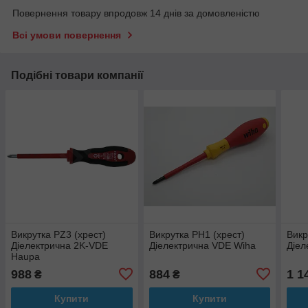
Повернення товару впродовж 14 днів за домовленістю
Всі умови повернення
Подібні товари компанії
Викрутка PZ3 (хрест)
Викрутка PH1 (хрест)
Викр
Діелектрична 2K-VDE
Діелектрична VDE Wiha
Діел
Haupa
988
884
1 1
₴
₴
Купити
Купити