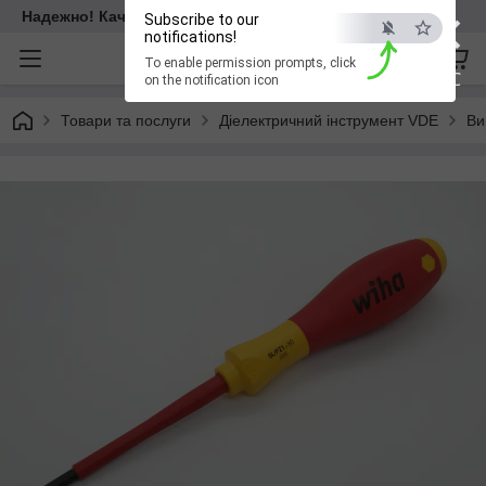
×
Надежно! Качественно! Для всех!
Subscribe to our
notifications!
To enable permission prompts, click
ESC
on the notification icon
Товари та послуги
Діелектричний інструмент VDE
Ви