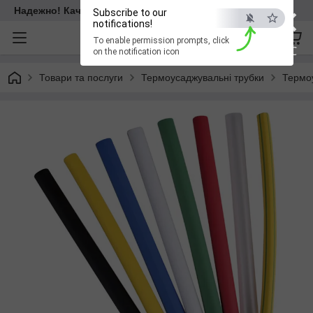
×
Надежно! Качественно! Для всех!
Subscribe to our
notifications!
To enable permission prompts, click
ESC
on the notification icon
Товари та послуги
Термоусаджувальні трубки
Термоу