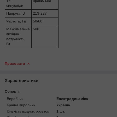
Тип
правильна
синусоїди
Напруга, В
213-227
Частота, Гц
50/60
Максимальна
500
вихідна
потужність,
Вт
Приховати
Характеристики
Основні
Виробник
Електродинаміка
Країна виробник
Україна
Кількість вхідних розеток
1 шт.