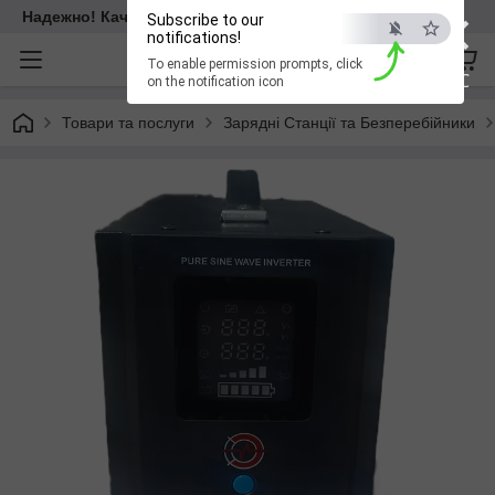
×
Надежно! Качественно! Для всех!
Subscribe to our
notifications!
To enable permission prompts, click
ESC
on the notification icon
Товари та послуги
Зарядні Станції та Безперебійники