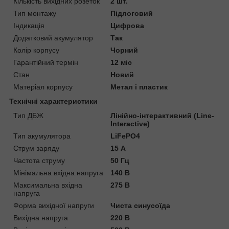
Кількість вихідних розеток
2 шт.
Тип монтажу
Підлоговий
Індикація
Цифрова
Додатковий акумулятор
Так
Колір корпусу
Чорний
Гарантійний термін
12 міс
Стан
Новий
Матеріал корпусу
Метал і пластик
Технічні характеристики
Тип ДБЖ
Лінійно-інтерактивний (Line-
Interactive)
Тип акумулятора
LiFePO4
Струм заряду
15 А
Частота струму
50 Гц
Мінімальна вхідна напруга
140 В
Максимальна вхідна
275 В
напруга
Форма вихідної напруги
Чиста синусоїда
Вихідна напруга
220 В