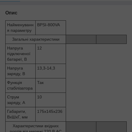
Опис
Найменуванн
BPSI-800VA
я параметру
Загальні характеристики
Напруга
12
підключеної
батареї, В
Напруга
13,3-14,3
заряду, В
Функція
Так
стабілізатора
Струм
10
заряду, А
Габарити,
175х145х236
ВхШхГ, мм
Характеристики вхідних
портів від мережі 220 В АС