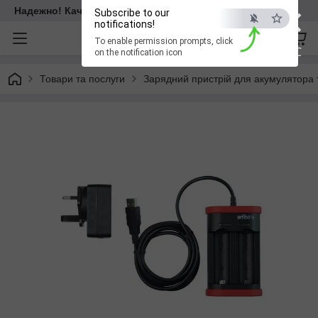
×
Надежно! Качественно! Для всех!
Subscribe to our
notifications!
To enable permission prompts, click
ESC
on the notification icon
Товари та послуги
Зарядний пристрій для акумулятора 