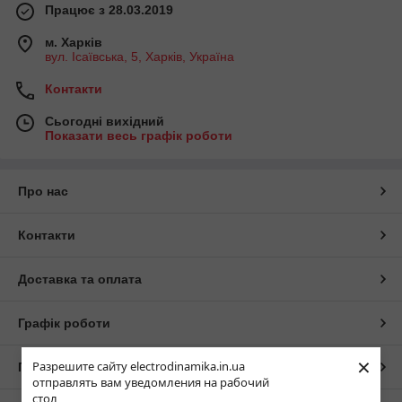
Працює з 28.03.2019
м. Харків
вул. Ісаївська, 5, Харків, Україна
Контакти
Сьогодні вихідний
Показати весь графік роботи
Про нас
Контакти
Доставка та оплата
Графік роботи
×
Разрешите сайту electrodinamika.in.ua
Повна версія сайту
отправлять вам уведомления на рабочий
стол