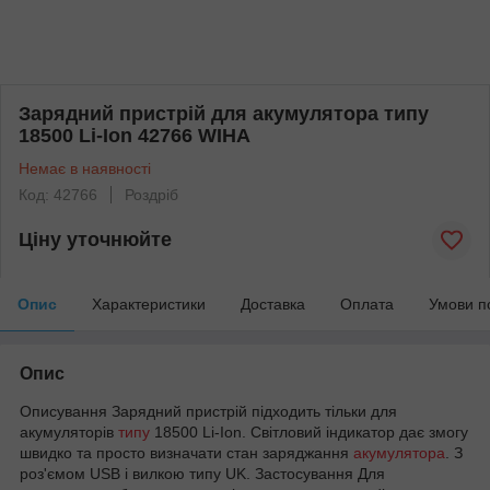
Зарядний пристрій для акумулятора типу
18500 Li-Ion 42766 WIHA
Немає в наявності
Код: 42766
Роздріб
Ціну уточнюйте
Опис
Характеристики
Доставка
Оплата
Умови п
Опис
Oписування Зарядний пристрій підходить тільки для
акумуляторів
типу
18500 Li-Ion. Світловий індикатор дає змогу
швидко та просто визначати стан заряджання
акумулятора
. З
роз'ємом USB і вилкою типу UK. Застосування Для