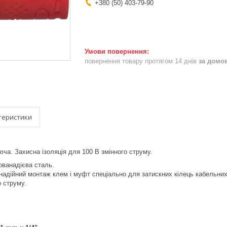
+380 (50) 403-79-90
повернення товару протягом 14 днів
за домо
теристики
юча. Захисна ізоляція для 100 В змінного струму.
ованадієва сталь.
 надійний монтаж клем і муфт спеціально для затискних кілець кабельних
о струму.