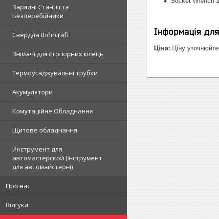
Socket Wrench
Зарядні Станції та
Безперебійники
Інформація дл
Свердла Bohrcraft
Ціна:
Ціну уточнюйте
Знімачі для стопорних кілець
Термоусаджувальні трубки
Акумулятори
Комутаційне Обладнання
Щитове обладнання
Инструмент для
автомастерской (Інструмент
для автомайстерні)
Про нас
Відгуки