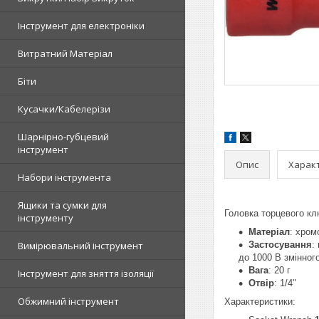
Інструмент для електроніки
Витратний Матеріал
Біти
Кусачки/Кабелерізи
Шарнірно-губцевий
інструмент
Опис
Харак
Набори інструмента
Ящики та сумки для
Головка торцевого кл
інструменту
Матеріал
: хром
Вимірювальний інструмент
Застосування
:
до 1000 В змінног
Вага
: 20 г
Інструмент для зняття ізоляції
Отвір
: 1/4"
Обжимний інструмент
Характеристики: