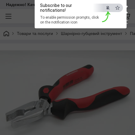
×
Надежно! Качественно! Для всех!
Subscribe to our
notifications!
To enable permission prompts, click
ESC
on the notification icon
Товари та послуги
Шарнірно-губцевий інструмент
Па