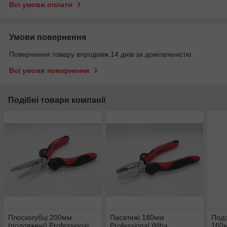
Всі умови оплати
Умови повернення
Повернення товару впродовж 14 днів за домовленістю
Всі умови повернення
Подібні товари компанії
Плоскогубці 200мм
Пасатижі 180мм
Подо
(подовжені) Professional
Professional Wiha
160м