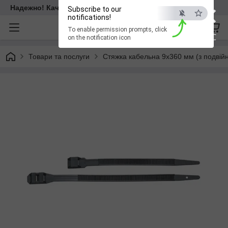
×
Надежно! Качественно! Для всех!
Subscribe to our
notifications!
To enable permission prompts, click
ESC
on the notification icon
Товари та послуги
Стяжка кабельна 9x360 мм (з подвійн