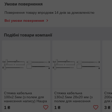
Умови повернення
Повернення товару впродовж 14 днів за домовленістю
Всі умови повернення
Подібні товари компанії
Стяжка кабельна
Стяжка кабельна
Стяж
100х2.5мм (з полем для
130х2.5мм 28х20 мм (з
200х
нанесення напису) Haupa
полем для нанесення
для 
напису) Haupa
Hau
1
1
3
₴
₴
₴