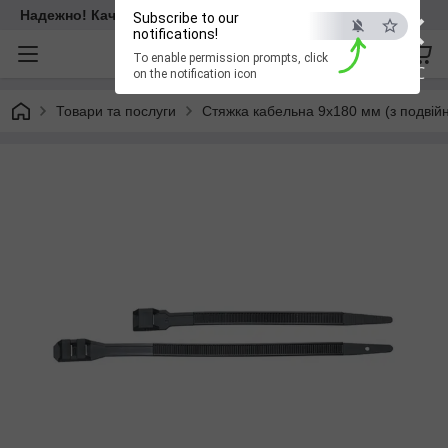
×
Надежно! Качественно! Для всех!
Subscribe to our
notifications!
To enable permission prompts, click
ESC
on the notification icon
Товари та послуги
Стяжка кабельна 9x180 мм (з подвій