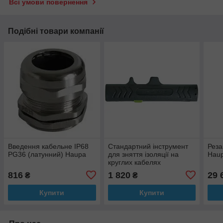
Всі умови повернення
Подібні товари компанії
Введення кабельне IP68
Стандартний інструмент
Реза
PG36 (латунний) Haupa
для зняття ізоляції на
Hau
круглих кабелях
(діаметром 8-13 мм)
816
1 820
29 
₴
₴
(Haupa)
Купити
Купити