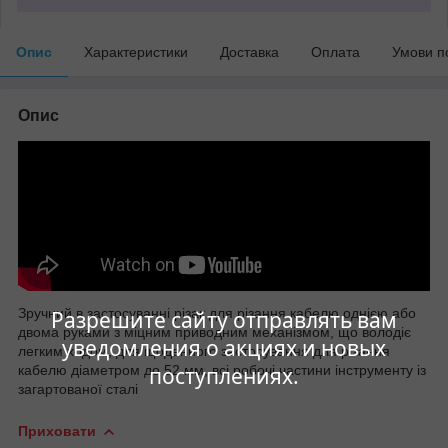
Опис
Характеристики
Доставка
Оплата
Умови п
Опис
Зручний в застосуванні різак для різання кабелю однією або
Разрешите сайту отправлять вам
двома руками з міцним приводним механізмом, що володіє
уведомления о акциях и новых
легким ходом, для щоденного застосування для різання
кабелю діаметром до 52 мм, всі робочі частини інструменту із
поступлениях.
загартованої сталі
Приховати