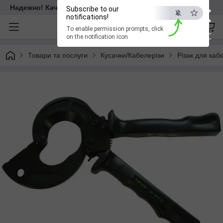
×
Надежно! Качественно! Для всех!
Subscribe to our
notifications!
To enable permission prompts, click
ESC
on the notification icon
Товари та послуги
Кусачки/Кабелерізи
Різак для ка