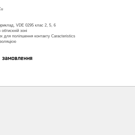
Cu
приклад, VDE 0295 клас 2, 5, 6
 обтискній зоні
х для поліпшення контакту Caracteristics
ізоляцією
я замовлення