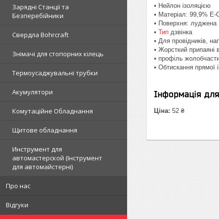
• Нейлон ізоляцією
Зарядні Станції та
• Матеріал: 99,9% E-
Безперебійники
• Поверхня: луджена
•
Тип
дзвінка
Свердла Bohrcraft
• Для провідників, на
• Жорсткий припаяні в
Знімачі для стопорних кілець
• профіль жолобчасти
• Обтискання прямої 
Термоусаджувальні трубки
Акумулятори
Інформація дл
Комутаційне Обладнання
Ціна:
52 ₴
Щитове обладнання
Инструмент для
автомастерской (Інструмент
для автомайстерні)
Про нас
Відгуки