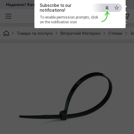
×
Надежно! Качественно! Для всех!
Subscribe to our
notifications!
To enable permission prompts, click
ESC
on the notification icon
Товари та послуги
Витратний Матеріал
Стяжки
З