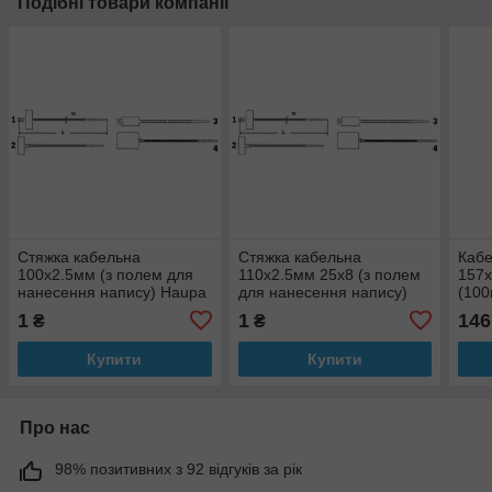
Подібні товари компанії
Стяжка кабельна
Стяжка кабельна
Кабе
100х2.5мм (з полем для
110х2.5мм 25х8 (з полем
157х
нанесення напису) Haupa
для нанесення напису)
(100
Haupa
1
1
146
₴
₴
Купити
Купити
Про нас
98% позитивних з 92 відгуків за рік