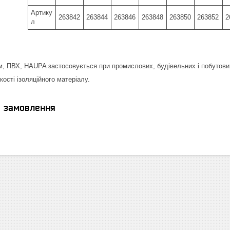
Артику
263842
263844
263846
263848
263850
263852
2
л
 м, ПВХ, HAUPA застосовується при промислових, будівельних і побутови
ості ізоляційного матеріалу.
я замовлення