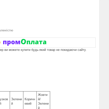
вленістю
пер ви можете купити будь-який товар не покидаючи сайту.
Жовти
узков
Зелени
Коричн
й/
й
й
евий
Зелени
й