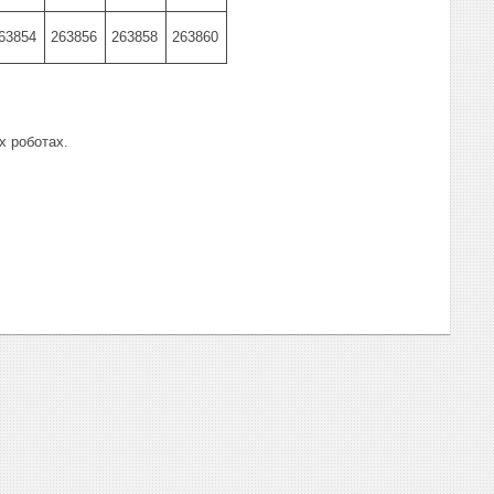
63854
263856
263858
263860
х роботах.