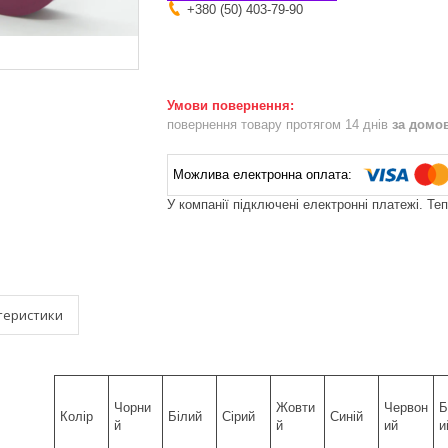
+380 (50) 403-79-90
повернення товару протягом 14 днів
за домо
У компанії підключені електронні платежі. Те
теристики
Чорни
Жовти
Червон
Б
Колір
Білий
Сірий
Синій
й
й
ий
и