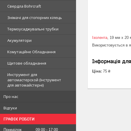
Свердла Bohrcraft
Знімачі для стопорних кілець
Термоусаджувальні трубки
Ізолента
, 19 мм х 20
Акумулятори
Використовується в як
Комутаційне Обладнання
Інформація дл
Щитове обладнання
Ціна:
75 ₴
Инструмент для
автомастерской (Інструмент
для автомайстерні)
Про нас
Відгуки
ГРАФІК РОБОТИ
Понеділок
09:00
17:00