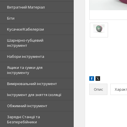
Витратний Матеріал
Біти
Кусачки/Кабелерізи
Шарнірно-губцевий
інструмент
Набори інструмента
Ящики та сумки для
інструменту
Вимірювальний інструмент
Опис
Харак
Інструмент для зняття ізоляції
Обжимний інструмент
Зарядні Станції та
Безперебійники