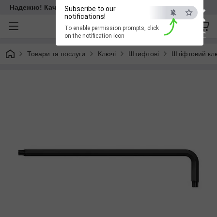
×
Надежно! Качественно! Для всех!
Subscribe to our
notifications!
To enable permission prompts, click
ESC
on the notification icon
Товари та послуги
Ключі
Штифтові
Штіфтовий кл