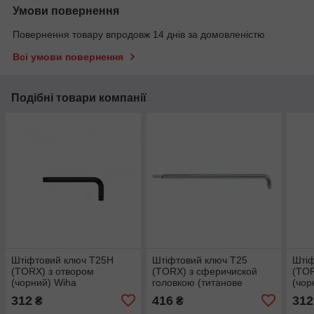
Умови повернення
Повернення товару впродовж 14 днів за домовленістю
Всі умови повернення
Подібні товари компанії
Штіфтовий ключ T25H
Штіфтовий ключ T25
Штіф
(TORX) з отвором
(TORX) з сферичиской
(TOR
(чорний) Wiha
головкою (титанове
(чор
срібло) Wiha
312
416
312
₴
₴