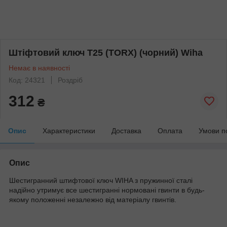
Штіфтовий ключ T25 (TORX) (чорний) Wiha
Немає в наявності
Код: 24321
Роздріб
312
₴
Опис
Характеристики
Доставка
Оплата
Умови п
Опис
Шестигранний штифтової ключ WIHA з пружинної сталі
надійно утримує все шестигранні нормовані гвинти в будь-
якому положенні незалежно від матеріалу гвинтів.