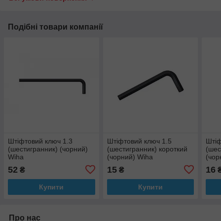
Подібні товари компанії
Штіфтовий ключ 1.3
Штіфтовий ключ 1.5
Штіф
(шестигранник) (чорний)
(шестигранник) короткий
(шес
Wiha
(чорний) Wiha
(чор
52
15
16
₴
₴
Купити
Купити
Про нас