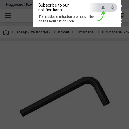
×
Надежно! Качественно! Для всех!
Subscribe to our
notifications!
To enable permission prompts, click
ESC
on the notification icon
Товари та послуги
Ключі
Штифтові
Штіфтовий клю