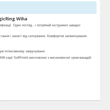
icRing Wiha
фікації. Один погляд - і потрібний інструмент швидко
стання і захист від скочування. Комфортне загвинчування
ри інтенсивному закручуванні.
 серії SoftFinish виготовлені з високоякісної хром-ванадій-