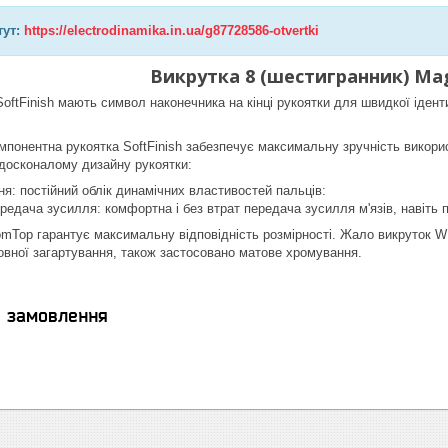
тут:
https://electrodinamika.in.ua/g87728586-otvertki
Викрутка 8 (шестигранник) Mag
oftFinish мають символ наконечника на кінці рукоятки для швидкої іденти
мпонентна рукоятка SoftFinish забезпечує максимальну зручність викори
досконалому дизайну рукоятки:
я: постійний облік динамічних властивостей пальців:
едача зусилля: комфортна і без втрат передача зусилля м'язів, навіть п
mTop гарантує максимальну відповідність розмірності. Жало викруток WIHA
повної загартування, також застосовано матове хромування.
я замовлення