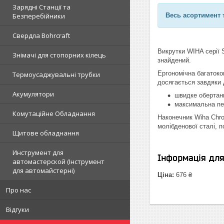
Зарядні Станції та
Безперебійники
Весь асортимент 
Свердла Bohrcraft
Викрутки WIHA серії S
Знімачі для стопорних кілець
знайдений.
Ергономічна багатоко
Термоусаджувальні трубки
досягається завдяки 
Акумулятори
швидке обертанн
максимальна пер
Комутаційне Обладнання
Наконечник Wiha Chro
молібденової сталі, 
Щитове обладнання
Инструмент для
Інформація дл
автомастерской (Інструмент
для автомайстерні)
Ціна:
676 ₴
Про нас
Відгуки