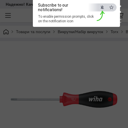
×
Надежно! Качественно! Для всех!
Subscribe to our
notifications!
To enable permission prompts, click
ESC
on the notification icon
Товари та послуги
Викрутки/Набір викруток
Torx
В