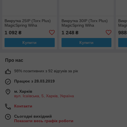
Викрутка 25IP (Torx Plus)
Викрутка 30IP (Torx Plus)
Викр
MagicSpring Wiha
MagicSpring Wiha
Magi
1 092
1 248
988
₴
₴
Купити
Купити
Про нас
98% позитивних з 92 відгуків за рік
Працює з 28.03.2019
м. Харків
вул. Ісаївська, 5, Харків, Україна
Контакти
Сьогодні вихідний
Показати весь графік роботи