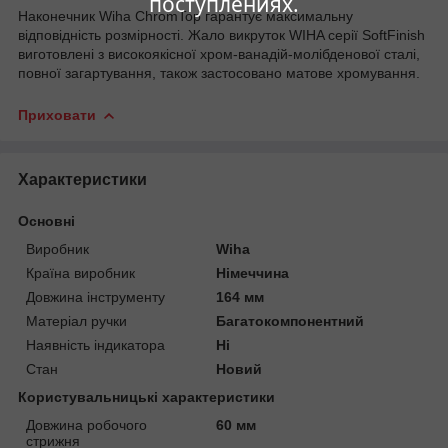
поступлениях.
Наконечник Wiha ChromTop гарантує максимальну
відповідність розмірності. Жало викруток WIHA серії SoftFinish
виготовлені з високоякісної хром-ванадій-молібденової сталі,
повної загартування, також застосовано матове хромування.
Приховати
Характеристики
Основні
Виробник
Wiha
Країна виробник
Німеччина
Довжина інструменту
164 мм
Матеріал ручки
Багатокомпонентний
Наявність індикатора
Ні
Стан
Новий
Користувальницькі характеристики
Довжина робочого
60 мм
стрижня