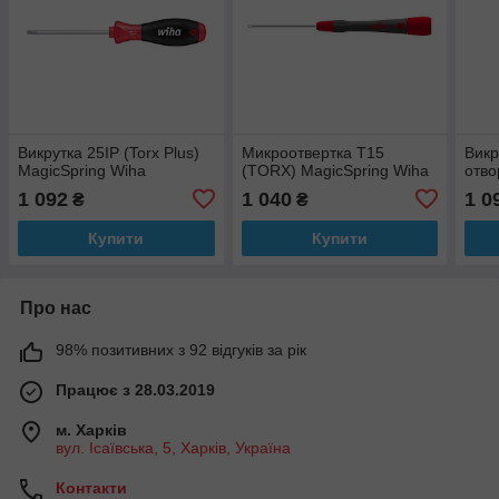
Викрутка 25IP (Torx Plus)
Микроотвертка T15
Викр
MagicSpring Wiha
(TORX) MagicSpring Wiha
отво
1 092
1 040
1 0
₴
₴
Купити
Купити
Про нас
98% позитивних з 92 відгуків за рік
Працює з 28.03.2019
м. Харків
вул. Ісаївська, 5, Харків, Україна
Контакти