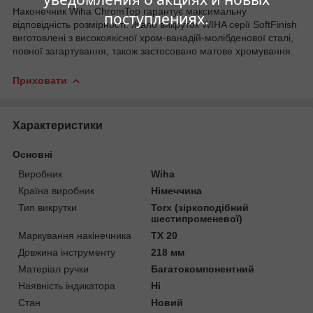
Наконечник Wiha ChromTop гарантує максимальну
поступлениях.
відповідність розмірності. Жало викруток WIHA серії SoftFinish
виготовлені з високоякісної хром-ванадій-молібденової сталі,
повної загартування, також застосовано матове хромування.
Приховати
Характеристики
Основні
Виробник
Wiha
Країна виробник
Німеччина
Тип викрутки
Torx (зіркоподібний
шестипроменевої)
Маркування накінечника
TX 20
Довжина інструменту
218 мм
Матеріал ручки
Багатокомпонентний
Наявність індикатора
Ні
Стан
Новий