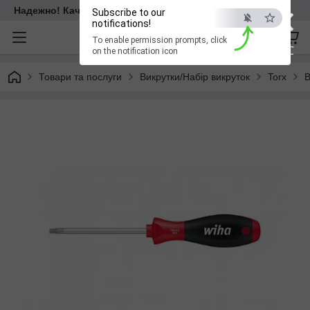
×
Надежно! Качественно! Для всех!
Subscribe to our
notifications!
To enable permission prompts, click
ESC
on the notification icon
Товари та послуги
Викрутки/Набір викруток
Torx
В