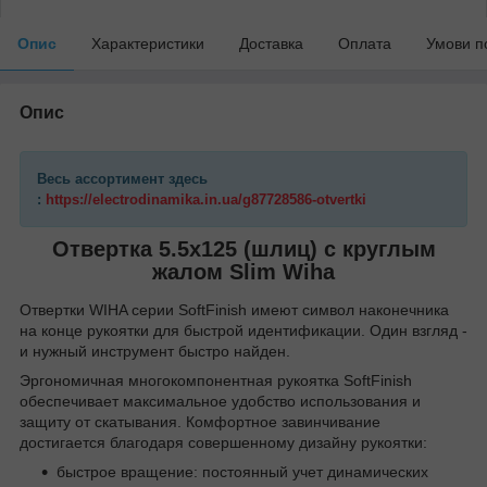
Опис
Характеристики
Доставка
Оплата
Умови п
Опис
Весь ассортимент здесь
:
https://electrodinamika.in.ua/g87728586-otvertki
Отвертка 5.5х125 (шлиц) с круглым
жалом Slim Wiha
Отвертки WIHA серии SoftFinish имеют символ наконечника
на конце рукоятки для быстрой идентификации. Один взгляд -
и нужный инструмент быстро найден.
Эргономичная многокомпонентная рукоятка SoftFinish
обеспечивает максимальное удобство использования и
защиту от скатывания. Комфортное завинчивание
достигается благодаря совершенному дизайну рукоятки:
быстрое вращение: постоянный учет динамических