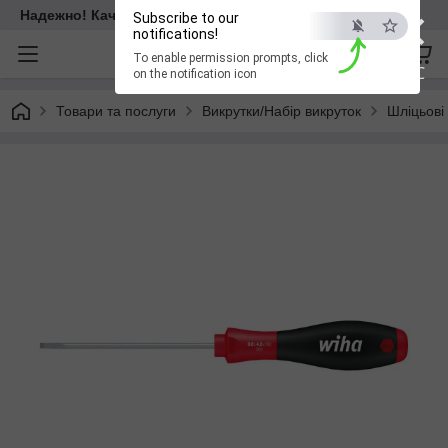
×
Надежно! Качественно! Для всех!
Subscribe to our
notifications!
To enable permission prompts, click
ESC
on the notification icon
Товари та послуги
Викрутки/Набір викруток
Шліцьові