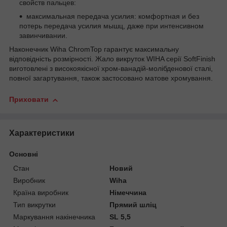
свойств пальцев:
максимальная передача усилия: комфортная и без
потерь передача усилия мышц, даже при интенсивном
завинчивании.
Наконечник Wiha ChromTop гарантує максимальну
відповідність розмірності. Жало викруток WIHA серії SoftFinish
виготовлені з високоякісної хром-ванадій-молібденової сталі,
повної загартування, також застосовано матове хромування.
Приховати
Характеристики
Основні
Стан
Новий
Виробник
Wiha
Країна виробник
Німеччина
Тип викрутки
Прямий шліц
Маркування накінечника
SL 5,5