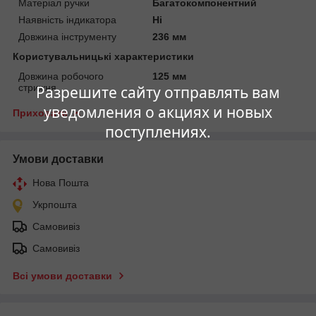
Матеріал ручки
Багатокомпонентний
Наявність індикатора
Ні
Довжина інструменту
236 мм
Користувальницькі характеристики
Довжина робочого
125 мм
стрижня
Разрешите сайту отправлять вам
уведомления о акциях и новых
Приховати
поступлениях.
Умови доставки
Нова Пошта
Укрпошта
Самовивіз
Самовивіз
Всі умови доставки