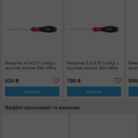
Викрутка 4.5х125 (шліц) з
Викрутка 5.5х150 (шліц) з
Викр
круглим жалом Slim Wiha
круглим жалом Slim Wiha
круг
624
796
858
₴
₴
Купити
Купити
Акційні пропозиції та новинки