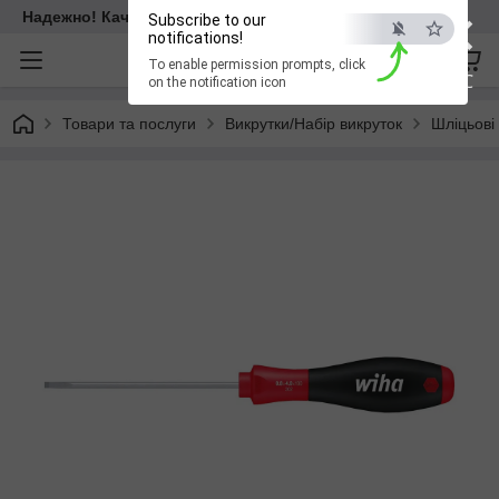
×
Надежно! Качественно! Для всех!
Subscribe to our
notifications!
To enable permission prompts, click
ESC
on the notification icon
Товари та послуги
Викрутки/Набір викруток
Шліцьові