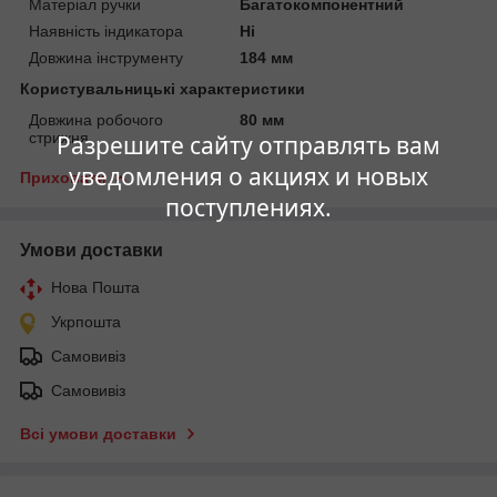
Матеріал ручки
Багатокомпонентний
Наявність індикатора
Ні
Довжина інструменту
184 мм
Користувальницькі характеристики
Довжина робочого
80 мм
стрижня
Разрешите сайту отправлять вам
уведомления о акциях и новых
Приховати
поступлениях.
Умови доставки
Нова Пошта
Укрпошта
Самовивіз
Самовивіз
Всі умови доставки