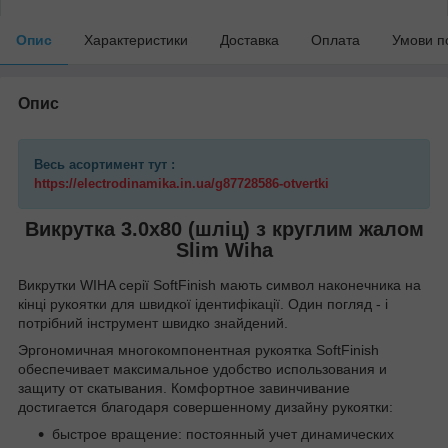
Опис
Характеристики
Доставка
Оплата
Умови п
Опис
Весь асортимент тут :
https://electrodinamika.in.ua/g87728586-otvertki
Викрутка 3.0х80 (шліц) з круглим жалом
Slim Wiha
Викрутки WIHA серії SoftFinish мають символ наконечника на
кінці рукоятки для швидкої ідентифікації. Один погляд - і
потрібний інструмент швидко знайдений.
Эргономичная многокомпонентная рукоятка SoftFinish
обеспечивает максимальное удобство использования и
защиту от скатывания. Комфортное завинчивание
достигается благодаря совершенному дизайну рукоятки:
быстрое вращение: постоянный учет динамических