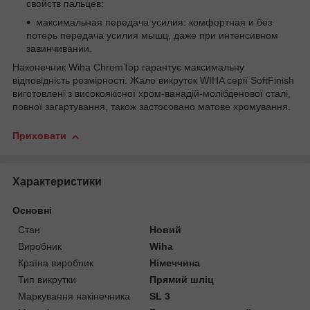
свойств пальцев:
максимальная передача усилия: комфортная и без
потерь передача усилия мышц, даже при интенсивном
завинчивании.
Наконечник Wiha ChromTop гарантує максимальну
відповідність розмірності. Жало викруток WIHA серії SoftFinish
виготовлені з високоякісної хром-ванадій-молібденової сталі,
повної загартування, також застосовано матове хромування.
Приховати
Характеристики
Основні
Стан
Новий
Виробник
Wiha
Країна виробник
Німеччина
Тип викрутки
Прямий шліц
Маркування накінечника
SL 3