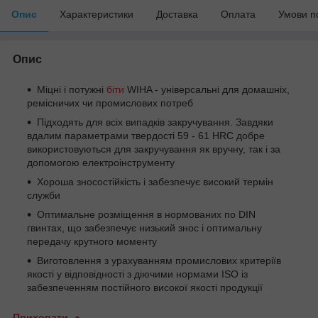
Опис
Характеристики
Доставка
Оплата
Умови п
Опис
Міцні і потужні
біти
WIHA - універсальні для домашніх,
ремісничих чи промислових потреб
Підходять для всіх випадків закручування. Завдяки
вдалим параметрами твердості 59 - 61 HRC добре
використовуються для закручування як вручну, так і за
допомогою електроінструменту
Хороша зносостійкість і забезпечує високий термін
служби
Оптимальне розміщення в нормованих по DIN
гвинтах, що забезпечує низький знос і оптимальну
передачу крутного моменту
Виготовлення з урахуванням промислових критеріїв
якості у відповідності з діючими нормами ISO із
забезпеченням постійного високої якості продукції
Приховати