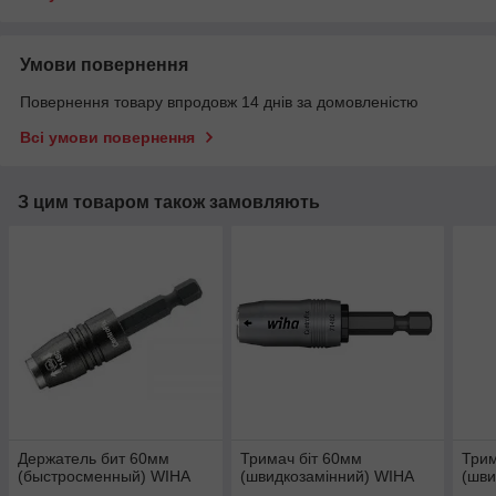
Умови повернення
Повернення товару впродовж 14 днів за домовленістю
Всі умови повернення
З цим товаром також замовляють
Держатель бит 60мм
Тримач біт 60мм
Трим
(быстросменный) WIHA
(швидкозамінний) WIHA
(шви