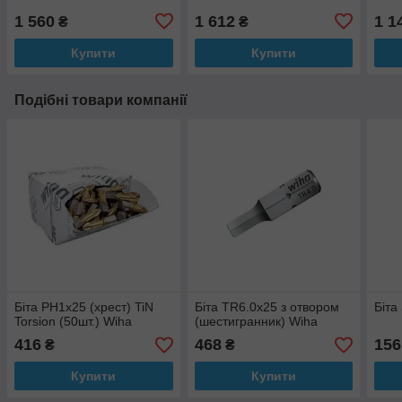
1 560
1 612
1 1
₴
₴
Купити
Купити
Подібні товари компанії
Біта PH1x25 (хрест) TiN
Біта TR6.0x25 з отвором
Біта
Torsion (50шт.) Wiha
(шестигранник) Wiha
416
468
156
₴
₴
Купити
Купити