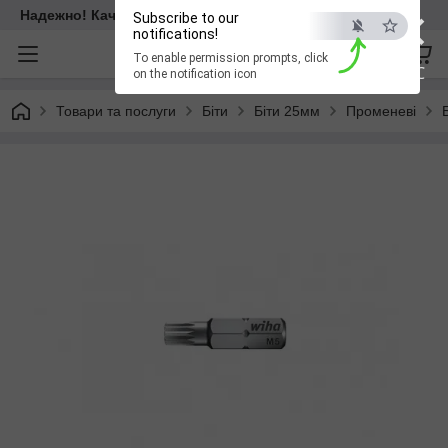
×
Надежно! Качественно! Для всех!
Subscribe to our
notifications!
To enable permission prompts, click
ESC
on the notification icon
Товари та послуги
Біти
Біти 25мм
Променеві