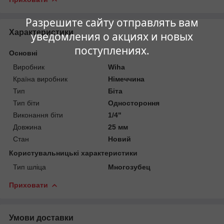
Разрешите сайту отправлять вам
Характеристики
уведомления о акциях и новых
поступлениях.
Основні
Виробник
Wiha
Країна виробник
Німеччина
Тип
Біта
Тип біти
Одностороння
Виконання біти
1/4"
Довжина
25 мм
Стан
Новий
Користувальницькі характеристики
Тип шліца
Многозубец
Приховати
Умови доставки