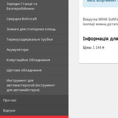
Весь асортимент 
Зарядні Станції та
Безперебійники
Свердла Bohrcraft
Викрутка WIHA SoftFin
ізоляції можна діста
Знімачі для стопорних кілець
Інформація дл
Термоусаджувальні трубки
Ціна:
1 144 ₴
Акумулятори
Комутаційне Обладнання
Щитове обладнання
Инструмент для
автомастерской (Інструмент
для автомайстерні)
Про нас
Відгуки