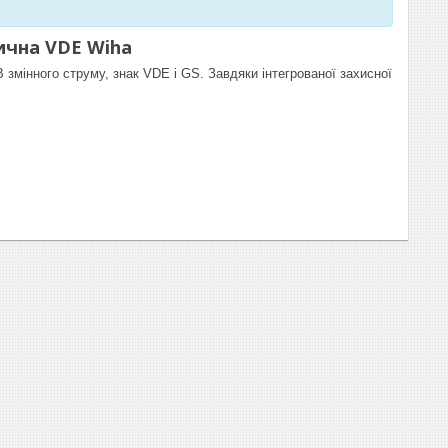
рична VDE Wiha
В змінного струму, знак VDE і GS. Завдяки інтегрованої захисної