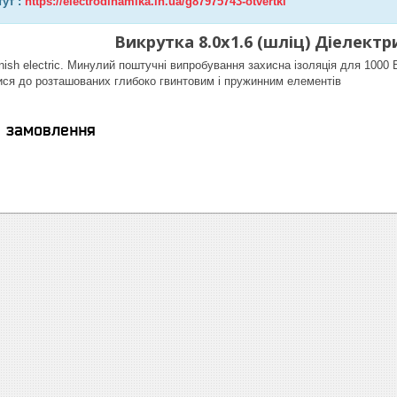
тут :
https://electrodinamika.in.ua/g87975743-otvertki
Викрутка 8.0х1.6 (шліц) Діелект
ish electric. Минулий поштучні випробування захисна ізоляція для 1000 
тися до розташованих глибоко гвинтовим і пружинним елементів
я замовлення