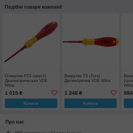
Подібні товари компанії
Отвертка PZ3 (крест)
Викрутка T5 (Torx)
Викр
Диэлектрическая VDE
Діелектрична VDE Wiha
(шлі
Wiha
Wih
1 015
1 248
884
₴
₴
Купити
Купити
Про нас
98% позитивних з 92 відгуків за рік