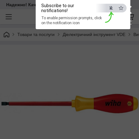
×
Надежно! Качественно! Для всех!
Subscribe to our
notifications!
To enable permission prompts, click
ESC
on the notification icon
Товари та послуги
Діелектричний інструмент VDE
Ви