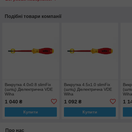
Подібні товари компанії
Викрутка 4.0х0.8 slimFix
Викрутка 4.5х1.0 slimFix
Викр
(шліц) Діелектрична VDE
(шліц) Діелектрична VDE
(шлі
Wiha
Wiha
Wih
1 040
1 092
1 1
₴
₴
Купити
Купити
Про нас