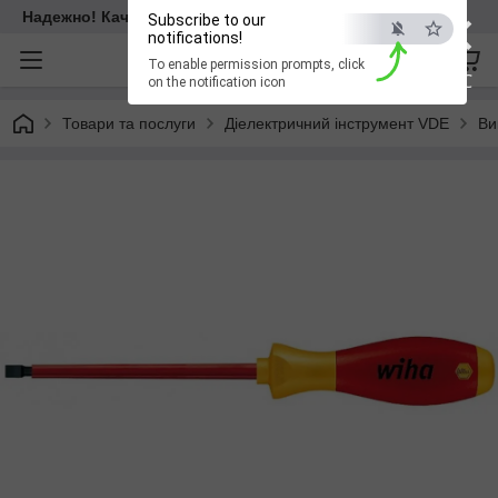
×
Надежно! Качественно! Для всех!
Subscribe to our
notifications!
To enable permission prompts, click
ESC
on the notification icon
Товари та послуги
Діелектричний інструмент VDE
Ви