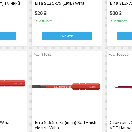
т) змінний
Біта SL2.5x75 (шліц) Wiha
Біта SL3x7
520 ₴
520 ₴
В наявності
В наявності
Купити
34582
102020
 Wiha
Біта SL6.5 x 75 (шліц) SoftFinish
Стрижень 5
electric Wiha
VDE Haupa