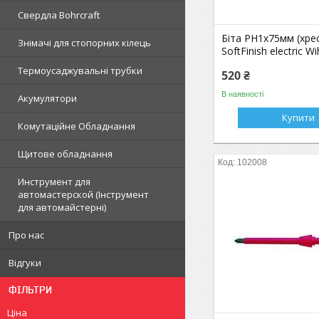
Свердла Bohrcraft
Біта РН1х75мм (хре
Знімачі для стопорних кілець
SoftFinish electric W
Термоусаджувальні трубки
520 ₴
В наявності
Акумулятори
Купити
Комутаційне Обладнання
Щитове обладнання
102008
Инструмент для
автомастерской (Інструмент
для автомайстерні)
Про нас
Відгуки
ФІЛЬТРИ
Ціна