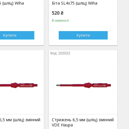
5 (шліц) Wiha
Біта SL4x75 (шліц) Wiha
520 ₴
В наявності
Купити
Купити
102022
,5 мм (шліц) змінний
Стрижень 6,5 мм (шліц) змінний
VDE Haupa