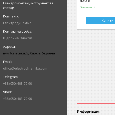
520 ₴
Електромонтаж, інструмент та
свердл
В наявності
Купити
Електродинаміка
Щербина Олексій
вул. Ісаївська, 5, Харків, Україна
office@electrodinamika.com
+38 (050) 403-79-90
+38 (050) 403-79-90
Информация