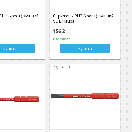
H1 (хрест) змінний
Стрижень PH2 (хрест) змінний
VDE Haupa
156 ₴
В наявності
Купити
Купити
34580