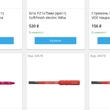
ст)
Біта PZ1x75мм (хрест)
Стрижень P
iha
SoftFinish electric Wiha
VDE Haupa
520 ₴
156 ₴
В наявності
В наявності
Купити
34578
34579