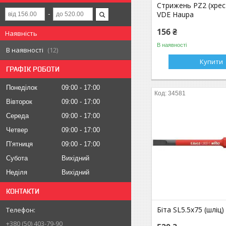
Стрижень PZ2 (хрес
VDE Haupa
156 ₴
Наявність
В наявності
В наявності
12
Купити
ГРАФІК РОБОТИ
Понеділок
09:00
17:00
34581
Вівторок
09:00
17:00
Середа
09:00
17:00
Четвер
09:00
17:00
Пʼятниця
09:00
17:00
Субота
Вихідний
Неділя
Вихідний
КОНТАКТИ
Біта SL5.5x75 (шліц)
+380 (50) 403-79-90