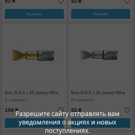
52
52
₴
₴
Купити
Купити
Біта SL5.5 x 25 (шліц) Wiha
Біта SL5.5 x 25 (шліц) Wiha
В наявності
В наявності
156
52
₴
₴
Разрешите сайту отправлять вам
уведомления о акциях и новых
Купити
Купити
поступлениях.