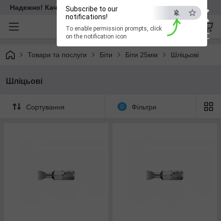
×
Надежно! Качественно! Для всех!
Subscribe to our
notifications!
To enable permission prompts, click
ESC
on the notification icon
Товари та послуги
Біти
Біти 25мм
Шліцьові
Шліцьові
Сортування
0
Фільтри