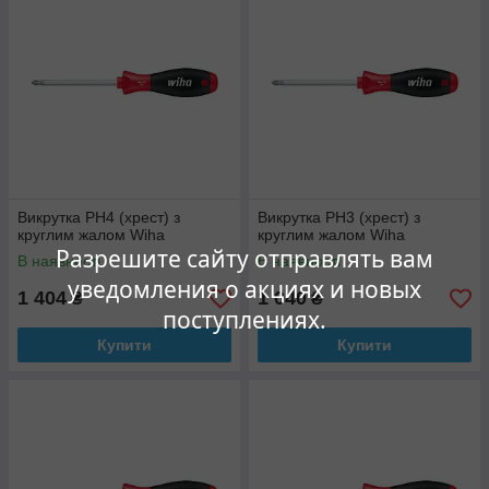
Викрутка PH4 (хрест) з
Викрутка PH3 (хрест) з
круглим жалом Wiha
круглим жалом Wiha
Разрешите сайту отправлять вам
В наявності
В наявності
уведомления о акциях и новых
1 404
1 040
₴
₴
поступлениях.
Купити
Купити