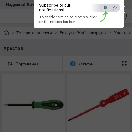
×
Надежно! Качественно! Для всех!
Subscribe to our
notifications!
To enable permission prompts, click
ESC
on the notification icon
Товари та послуги
Викрутки/Набір викруток
Хрестові
Хрестові
Сортування
0
Фільтри